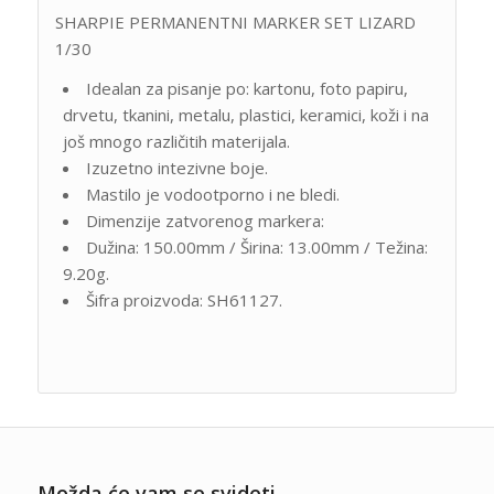
SHARPIE PERMANENTNI MARKER SET LIZARD
1/30
Idealan za pisanje po: kartonu, foto papiru,
drvetu, tkanini, metalu, plastici, keramici, koži i na
još mnogo različitih materijala.
Izuzetno intezivne boje.
Mastilo je vodootporno i ne bledi.
Dimenzije zatvorenog markera:
Dužina: 150.00mm / Širina: 13.00mm / Težina:
9.20g.
Šifra proizvoda: SH61127.
Možda će vam se svideti …