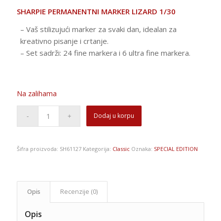
SHARPIE PERMANENTNI MARKER LIZARD 1/30
– Vaš stilizujući marker za svaki dan, idealan za
kreativno pisanje i crtanje.
– Set sadrži: 24 fine markera i 6 ultra fine markera.
Na zalihama
Dodaj u korpu
Šifra proizvoda:
SH61127
Kategorija:
Classic
Oznaka:
SPECIAL EDITION
Opis
Recenzije (0)
Opis