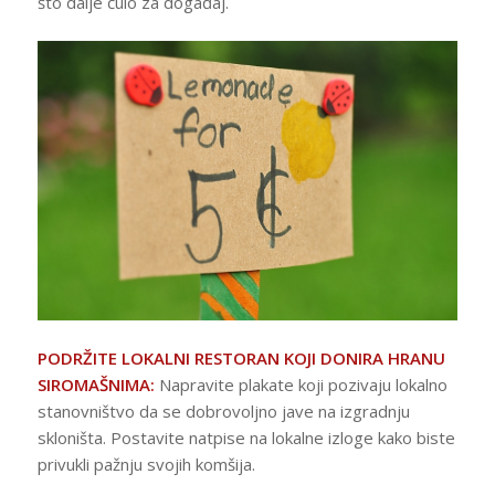
što dalje čulo za događaj.
PODRŽITE LOKALNI RESTORAN KOJI DONIRA HRANU
SIROMAŠNIMA:
Napravite plakate koji pozivaju lokalno
stanovništvo da se dobrovoljno jave na izgradnju
skloništa. Postavite natpise na lokalne izloge kako biste
privukli pažnju svojih komšija.