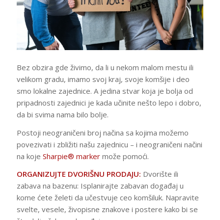
Bez obzira gde živimo, da li u nekom malom mestu ili
velikom gradu, imamo svoj kraj, svoje komšije i deo
smo lokalne zajednice. A jedina stvar koja je bolja od
pripadnosti zajednici je kada učinite nešto lepo i dobro,
da bi svima nama bilo bolje.
Postoji neograničeni broj načina sa kojima možemo
povezivati i zbližiti našu zajednicu – i neograničeni načini
na koje
Sharpie® marker
može pomoći.
ORGANIZUJTE DVORIŠNU PRODAJU:
Dvorište ili
zabava na bazenu: Isplanirajte zabavan događaj u
kome ćete želeti da učestvuje ceo komšiluk. Napravite
svelte, vesele, živopisne znakove i postere kako bi se